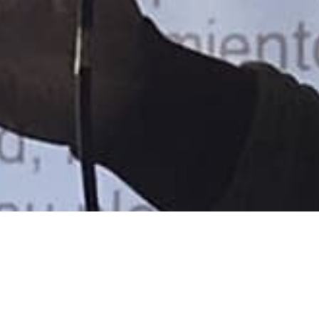
PREDICADORES
Familia e Iglesia
1
2
3
4
MENSAJE
El camino a una relación restaurada