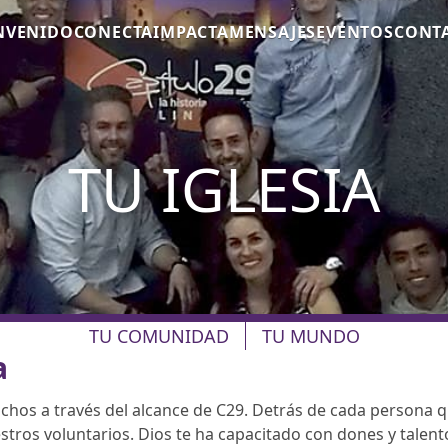
NVENIDO
CONECTA
IMPACTA
MENSAJES
EVENTOS
CONT
TU IGLESIA
TU COMUNIDAD
TU MUNDO
a
chos a través del alcance de C29. Detrás de cada persona 
estros voluntarios. Dios te ha capacitado con dones y talen