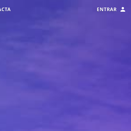
ACTA
ENTRAR