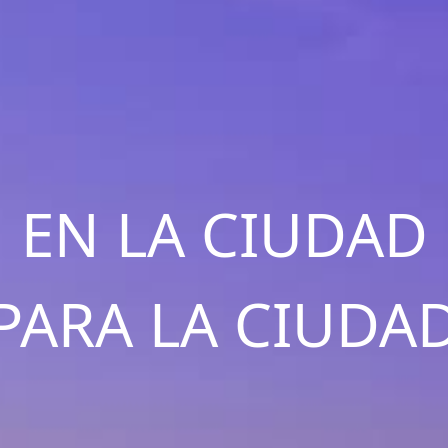
EN LA CIUDAD
PARA LA CIUDA